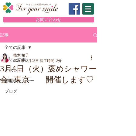
お問い合わせ
記事
全ての記事
植木 祐子
全ての記事
2024年12月26日
読了時間: 2分
3月4日（火）褒めシャワー
イベント
会in東京 開催します♡
講座＆セミナー
ブログ