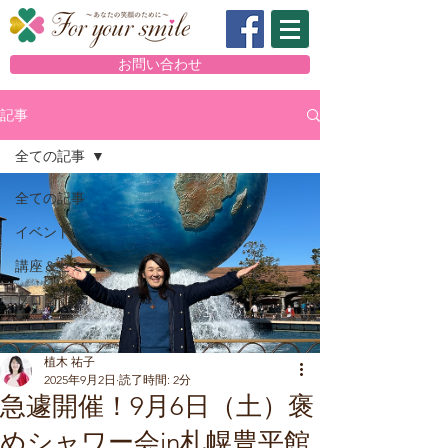
お問い合わせ
記事
全ての記事
全ての記事
イベント
講座＆セミナー
ブログ
植木 祐子
2025年9月2日
読了時間: 2分
急遽開催！9月6日（土）褒
めシャワー会in札幌豊平館