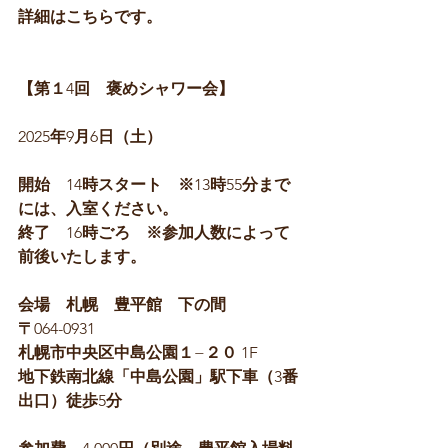
詳細はこちらです。
【第１
4
回　褒めシャワー会】
2025
年
9
月
6
日（土）　
開始　
14
時スタート　※
13
時
55
分まで
には、入室ください。
終了　
16
時ごろ　※参加人数によって
前後いたします。
会場　札幌　豊平館　下の間
〒
064-0931
札幌市中央区中島公園１
−
２０
 1F
地下鉄南北線「中島公園」駅下車（
3
番
出口）徒歩
5
分