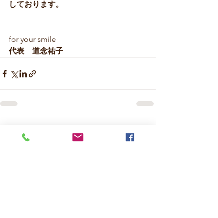
しております。
for your smile
代表　道念祐子
すべて表示
最新記事