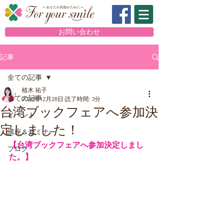
お問い合わせ
記事
全ての記事
植木 祐子
全ての記事
2020年12月28日
読了時間: 3分
台湾ブックフェアへ参加決
イベント
定しました！
講座＆セミナー
【台湾ブックフェアへ参加決定しまし
ブログ
た。】