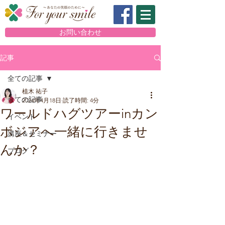
お問い合わせ
記事
全ての記事
植木 祐子
全ての記事
2024年4月18日
読了時間: 4分
ワールドハグツアーinカン
イベント
ボジアへ一緒に行きませ
講座＆セミナー
んか？
ブログ