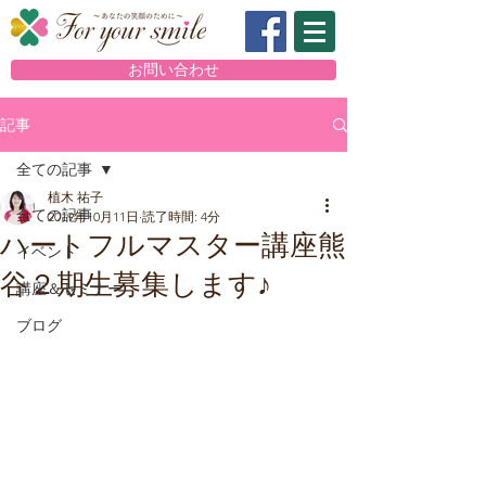
お問い合わせ
記事
全ての記事
植木 祐子
全ての記事
2019年10月11日
読了時間: 4分
ハートフルマスター講座熊
イベント
谷２期生募集します♪
講座＆セミナー
ブログ